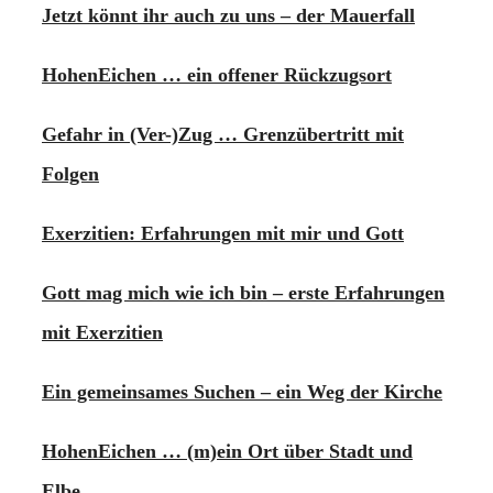
Jetzt könnt ihr auch zu uns – der Mauerfall
HohenEichen … ein offener Rückzugsort
Gefahr in (Ver-)Zug … Grenzübertritt mit
Folgen
Exerzitien: Erfahrungen mit mir und Gott
Gott mag mich wie ich bin – erste Erfahrungen
mit Exerzitien
Ein gemeinsames Suchen – ein Weg der Kirche
HohenEichen … (m)ein Ort über Stadt und
Elbe