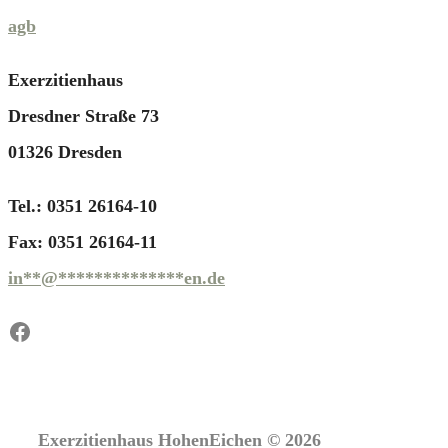
agb
Exerzitienhaus
Dresdner Straße 73
01326 Dresden
Tel.: 0351 26164-10
Fax: 0351 26164-11
in
**
@
**************
en.de
Facebook
Exerzitienhaus HohenEichen © 2026