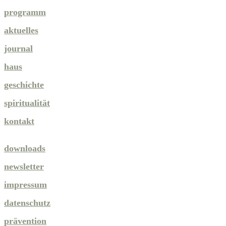
programm
aktuelles
journal
haus
geschichte
spiritualität
kontakt
downloads
newsletter
impressum
datenschutz
prävention