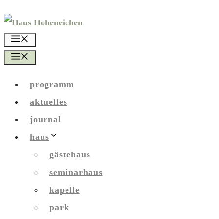
Zum
Inhalt
menü
springen
menü
programm
aktuelles
journal
haus
gästehaus
seminarhaus
kapelle
park