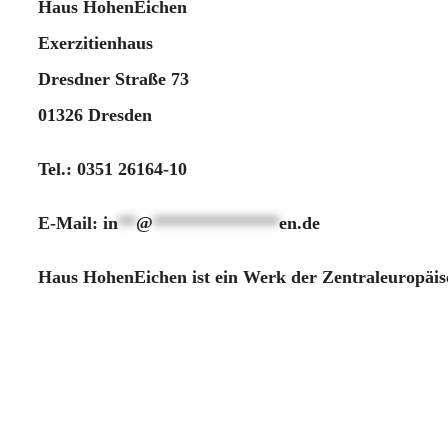
Haus HohenEichen
Exerzitienhaus
Dresdner Straße 73
01326 Dresden
Tel.: 0351 26164-10
E-Mail:
in
**
@
**************
en.de
Haus HohenEichen ist ein Werk der Zentraleuropäisc