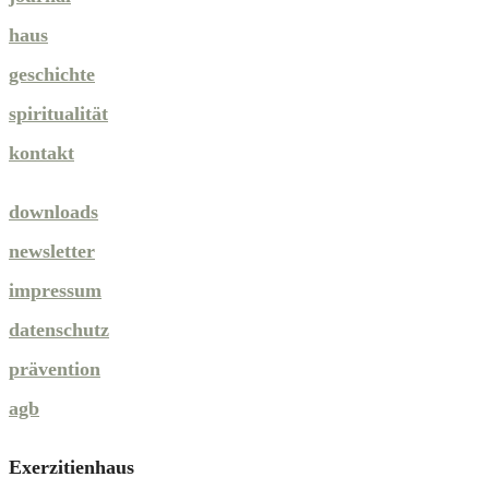
haus
geschichte
spiritualität
kontakt
downloads
newsletter
impressum
datenschutz
prävention
agb
Exerzitienhaus