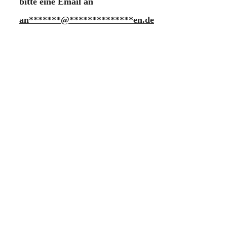
bitte eine Email an
an
*******
@
**************
en.de