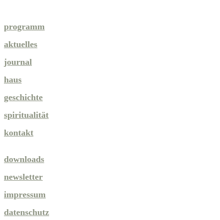
programm
aktuelles
journal
haus
geschichte
spiritualität
kontakt
downloads
newsletter
impressum
datenschutz