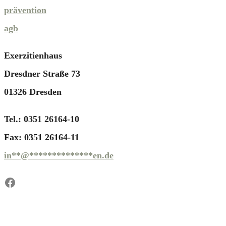
prävention
agb
Exerzitienhaus
Dresdner Straße 73
01326 Dresden
Tel.: 0351 26164-10
Fax: 0351 26164-11
in
**
@
**************
en.de
Facebook