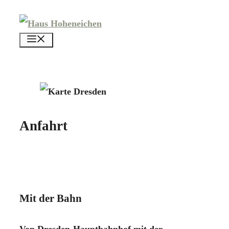
Zum
Inhalt
menü
springen
Anfahrt
Mit der Bahn
Von
Dresden-Hauptbahnhof
mit der