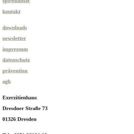
spiritualität
kontakt
downloads
newsletter
impressum
datenschutz
prävention
agb
Exerzitienhaus
Dresdner Straße 73
01326 Dresden