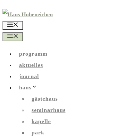
Zum
Inhalt
menü
springen
menü
programm
aktuelles
journal
haus
gästehaus
seminarhaus
kapelle
park