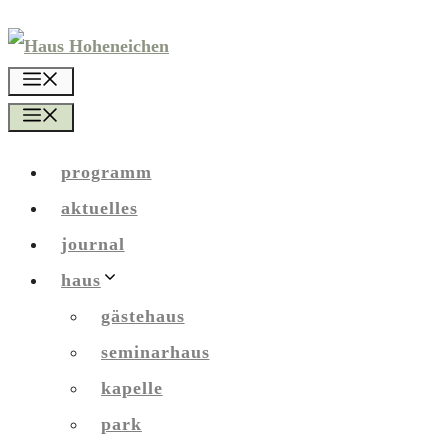
Zum
Inhalt
menü
springen
menü
programm
aktuelles
journal
haus
gästehaus
seminarhaus
kapelle
park