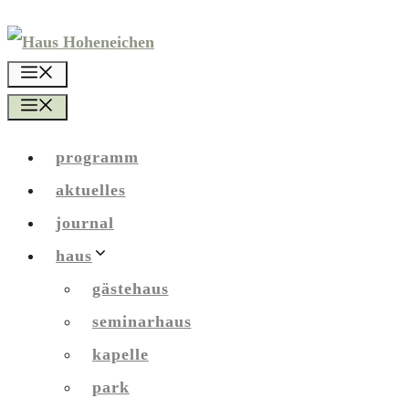
Zum
Inhalt
menü
springen
menü
programm
aktuelles
journal
haus
gästehaus
seminarhaus
kapelle
park