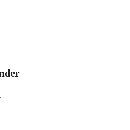
nder
t