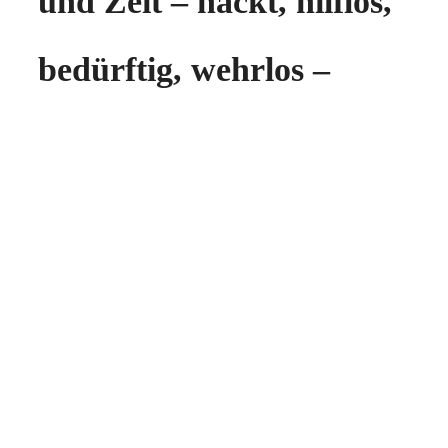
und Zeit – nackt, hilflos,
bedürftig, wehrlos –
einfach deshalb,
weil er
uns alle liebt und uns
nahe sein will
.
Unglaublich – und doch
kein Märchen!