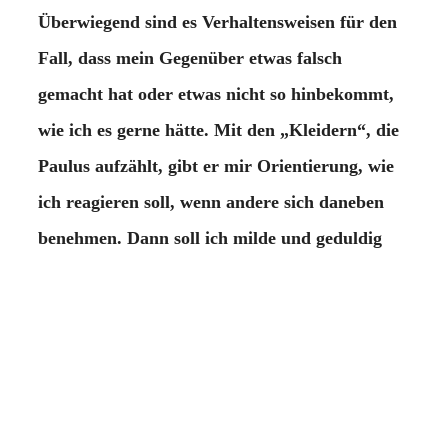
Überwiegend sind es Verhaltensweisen für den
Fall, dass mein Gegenüber etwas falsch
gemacht hat oder etwas nicht so hinbekommt,
wie ich es gerne hätte. Mit den „Kleidern“, die
Paulus aufzählt, gibt er mir Orientierung, wie
ich reagieren soll, wenn andere sich daneben
benehmen. Dann soll ich milde und geduldig
sein und die betreffende Person ertragen oder
ihr vergeben.
Nun meint Paulus aber, dass alle diese
„Kleider“ – so schön sie eigentlich sind – für
sich allein noch kein vollständiges Outfit