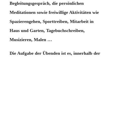
Begleitungsgespräch, die persönlichen
Meditationen sowie freiwillige Aktivitäten wie
Spazierengehen, Sporttreiben, Mitarbeit in
Haus und Garten, Tagebuchschreiben,
Musizieren, Malen …
Die Aufgabe der Übenden ist es, innerhalb der
ersten beiden Kurstage einen Plan aufzustellen,
in dem sie ihren individuellen Tagesablauf mit
seinen verschiedenen Elementen festlegen.
Dieser Plan wird mit der Begleitperson
besprochen.
Indem Sie für sich zu Beginn Ihrer Exerzitien