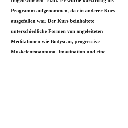
Bogenschießen“ statt. Er wurde kurzfristig ins
Programm aufgenommen, da ein anderer Kurs
ausgefallen war. Der Kurs beinhaltete
unterschiedliche Formen von angeleiteten
Meditationen wie Bodyscan, progressive
Muskelentspannung, Imagination und eine
meditative Yogaübung. Dazu natürlich eine
Einführung ins meditative Bogenschießen,
ergänzt um einige Gedanken aus dem Zen.
Am Ende des Kurses wünschten sich mehrere
Teilnehmende, dass der Kurs ins regelmäßige
Programm aufgenommen wird.