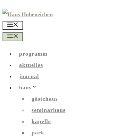
Zum
Inhalt
menü
springen
menü
programm
aktuelles
journal
haus
gästehaus
seminarhaus
kapelle
park