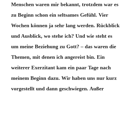
Menschen waren mir bekannt, trotzdem war es
zu Beginn schon ein seltsames Gefühl. Vier
Wochen können ja sehr lang werden. Rückblick
und Ausblick, wo stehe ich? Und wie steht es
um meine Beziehung zu Gott? – das waren die
Themen, mit denen ich angereist bin. Ein
weiterer Exerzitant kam ein paar Tage nach
meinem Beginn dazu. Wir haben uns nur kurz
vorgestellt und dann geschwiegen. Außer
unseren Namen wussten wir nichts
voneinander. Trotzdem hatte ich den Eindruck,
dass wir uns beim Essen nach einigen Tagen
nicht mehr „per Sie“, sondern „per Du“