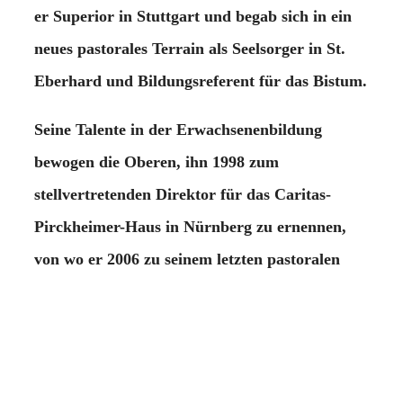
er Superior in Stuttgart und begab sich in ein
neues pastorales Terrain als Seelsorger in St.
Eberhard und Bildungsreferent für das Bistum.
Seine Talente in der Erwachsenenbildung
bewogen die Oberen, ihn 1998 zum
stellvertretenden Direktor für das Caritas-
Pirckheimer-Haus in Nürnberg zu ernennen,
von wo er 2006 zu seinem letzten pastoralen
Einsatzort nach Dresden in das Ignatiushaus
wechselte. Von diesem Zeitpunkt an wirkte er
als Referent für Theologie und Spiritualität im
Bistum Dresden-Meißen in unterschiedlichen