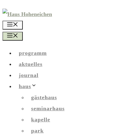
Zum
Inhalt
menü
springen
menü
programm
aktuelles
journal
haus
gästehaus
seminarhaus
kapelle
park