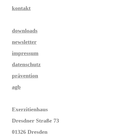
kontakt
downloads
newsletter
impressum
datenschutz
prävention
agb
Exerzitienhaus
Dresdner Straße 73
01326 Dresden