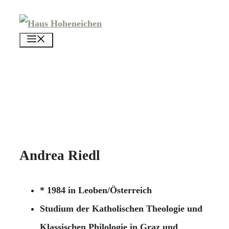
Zum
Inhalt
menü
springen
Andrea Riedl
* 1984 in Leoben/Österreich
Studium der Katholischen Theologie und
Klassischen Philologie in Graz und