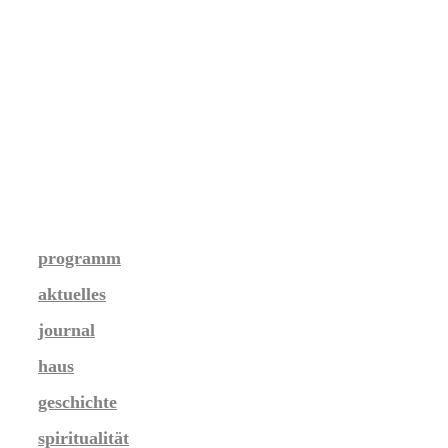
programm
aktuelles
journal
haus
geschichte
spiritualität