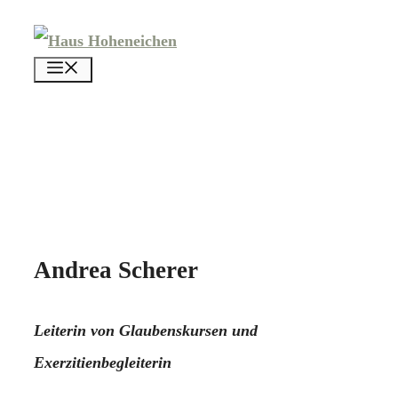
Zum
Inhalt
menü
springen
Andrea Scherer
Leiterin von Glaubenskursen und
Exerzitienbegleiterin