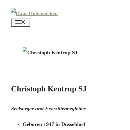
Zum
Inhalt
menü
springen
Christoph Kentrup SJ
Seelsorger und Exerzitienbegleiter
Geboren 1947 in Düsseldorf