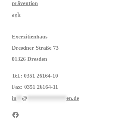
prävention
agb
Exerzitienhaus
Dresdner Straße 73
01326 Dresden
Tel.: 0351 26164-10
Fax: 0351 26164-11
in
**
@
**************
en.de
Facebook