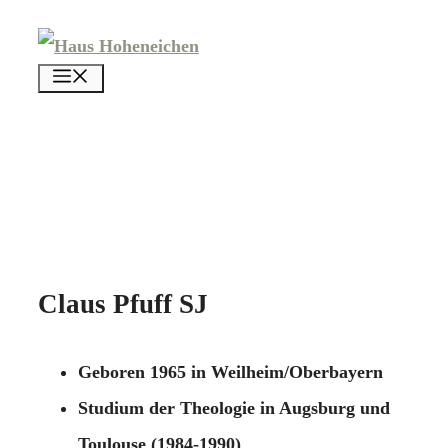
Zum
Inhalt
menü
springen
Claus Pfuff SJ
Geboren 1965 in Weilheim/Oberbayern
Studium der Theologie in Augsburg und
Toulouse (1984-1990)