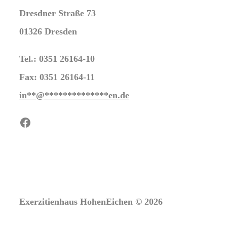
Dresdner Straße 73
01326 Dresden
Tel.: 0351 26164-10
Fax: 0351 26164-11
in
**
@
**************
en.de
Facebook
Exerzitienhaus HohenEichen © 2026