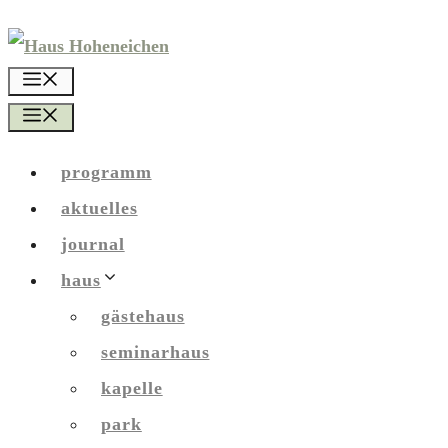
Zum
Inhalt
menü
springen
menü
programm
aktuelles
journal
haus
gästehaus
seminarhaus
kapelle
park