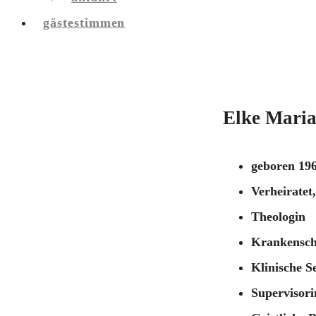
gästestimmen
Elke Mari
geboren 19
Verheiratet
Theologin
Krankensch
Klinische S
Supervisori