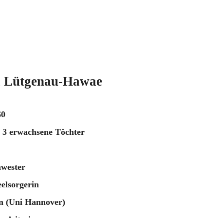
a Lütgenau-Hawae
60
, 3 erwachsene Töchter
wester
eelsorgerin
n (Uni Hannover)