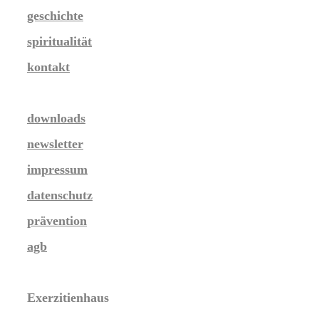
geschichte
spiritualität
kontakt
downloads
newsletter
impressum
datenschutz
prävention
agb
Exerzitienhaus