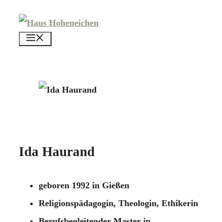
Zum
Inhalt
menü
springen
Ida Haurand
geboren 1992 in Gießen
Religionspädagogin, Theologin, Ethikerin
Berufsbegleitender Master in