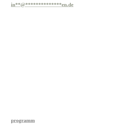
in
**
@
**************
en.de
programm