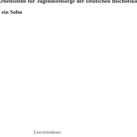
Arbeitsstelle für Jugendseelsorge der Deutschen Bischofsk
, ein Sohn
Exerzitienhaus