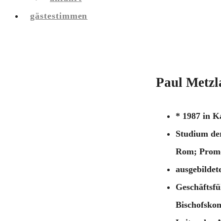
gästestimmen
Paul Metzl
* 1987 in K
Studium der
Rom; Promot
ausgebildete
Geschäftsf
Bischofskon