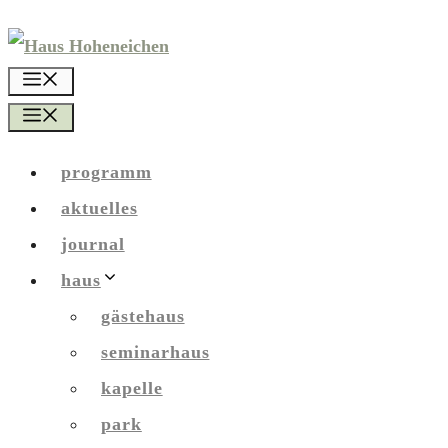
Zum
Inhalt
menü
springen
menü
programm
aktuelles
journal
haus
gästehaus
seminarhaus
kapelle
park