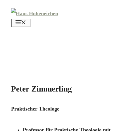
Zum
Inhalt
menü
springen
Peter Zimmerling
Praktischer Theologe
Professor für Praktische Theologie mit