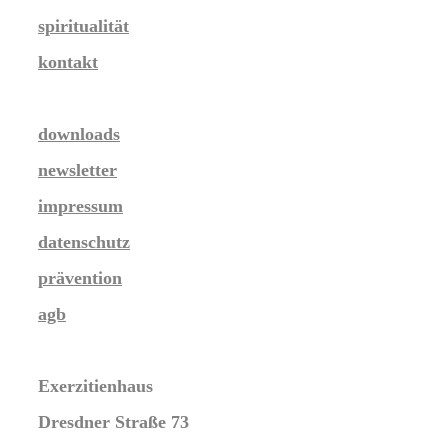
spiritualität
kontakt
downloads
newsletter
impressum
datenschutz
prävention
agb
Exerzitienhaus
Dresdner Straße 73