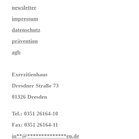
newsletter
impressum
datenschutz
prävention
agb
Exerzitienhaus
Dresdner Straße 73
01326 Dresden
Tel.: 0351 26164-10
Fax: 0351 26164-11
in
**
@
**************
en.de