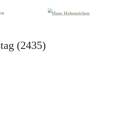
en
tag (2435)