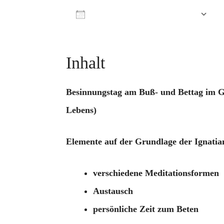
Zum Kalender hinzufügen
ICS herunterladen
Google Kalender
iCalendar
Office 365
Outlook L
Inhalt
Besinnungstag am Buß- und Bettag im Ge
Lebens)
Elemente auf der Grundlage der Ignatiani
verschiedene Meditationsformen
Austausch
persönliche Zeit zum Beten