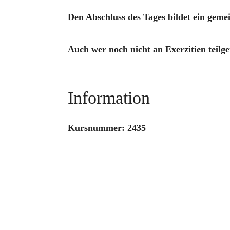
Den Abschluss des Tages bildet ein geme
Auch wer noch nicht an Exerzitien teilg
Information
Kursnummer: 2435
Kosten: 35 € inkl. Mittagessen und Kaff
Beginn um 9.30 Uhr, Ende gegen 17 Uhr.
Sollten Sie an dem Besinnungstag teilneh
Lösung.