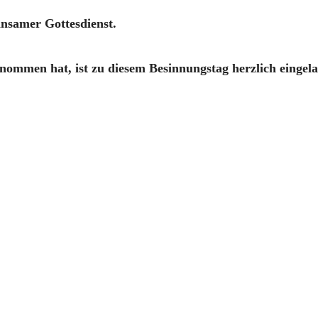
insamer Gottesdienst.
enommen hat, ist zu diesem Besinnungstag herzlich eingel
ee
men wollen, sich den Beitrag aber nicht leisten können, s