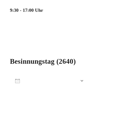
9:30 - 17:00 Uhr
Besinnungstag (2640)
Zum Kalender hinzufügen
ICS herunterladen
Google Kalender
iCalendar
Office 365
Outlook Live