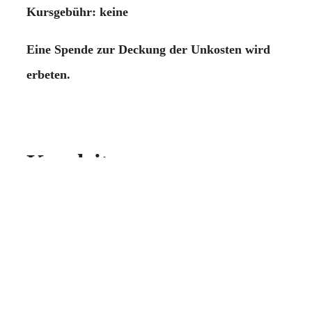
Kursgebühr: keine
Eine Spende zur Deckung der Unkosten wird
erbeten.
Kursleitung
Elisabeth-Magdalena Zehe
Missions-Benediktinerin von Tutzing