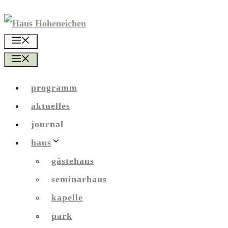
Zum
Inhalt
menü
springen
menü
programm
aktuelles
journal
haus
gästehaus
seminarhaus
kapelle
park