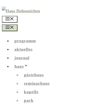
Zum
Inhalt
menü
springen
menü
programm
aktuelles
journal
haus
gästehaus
seminarhaus
kapelle
park