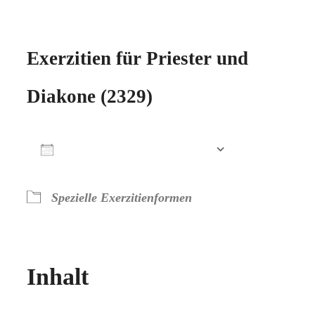
Exerzitien für Priester und
Diakone (2329)
Zum Kalender hinzufügen
ICS herunterladen
Google Kalender
iCalendar
Office 365
Outlook Live
Spezielle Exerzitienformen
Inhalt