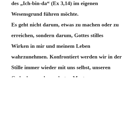
des „Ich-bin-da“ (Ex 3,14) im eigenen
Wesensgrund führen möchte.
Es geht nicht darum, etwas zu machen oder zu
erreichen, sondern darum, Gottes stilles
Wirken in mir und meinem Leben
wahrzunehmen. Konfrontiert werden wir in der
Stille immer wieder mit uns selbst, unseren
Gedanken und gewohnten Mustern.
Franz Jalics SJ, dessen Schritte zum
kontemplativen Gebet wir folgen, betonte, dass
wir durch unsere Untiefen
hindurchgehen müssen, um den Urgrund und
die Quelle, die Gegenwart Gottes in uns zu