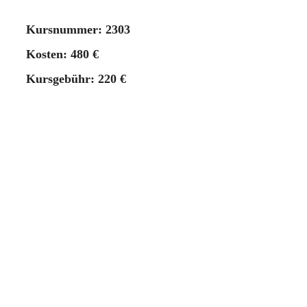
Kursnummer: 2303
Kosten: 480 €
Kursgebühr: 220 €
Sollten Sie an den Exerzitien teilnehmen wollen,
sich den Beitrag aber nicht leisten können,
sprechen Sie uns an – wir finden eine Lösung.
Kursleitung