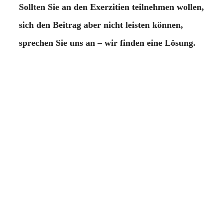
Sollten Sie an den Exerzitien teilnehmen wollen,
sich den Beitrag aber nicht leisten können,
sprechen Sie uns an – wir finden eine Lösung.
Kursleitung
Ihr individueller Begleiter, Ihre individuelle
Begleiterin wird von der Kursleitung bestimmt.
Wir streben eine ausgewogene und
gleichmäßige Verteilung an.