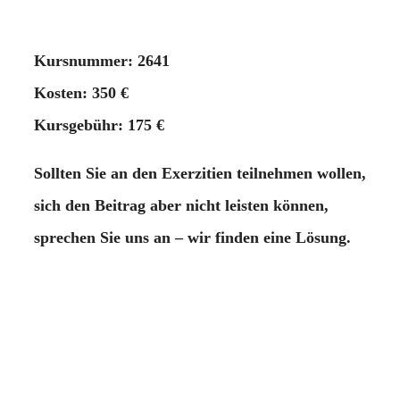
Kursnummer: 2641
Kosten: 350 €
Kursgebühr: 175 €
Sollten Sie an den Exerzitien teilnehmen wollen,
sich den Beitrag aber nicht leisten können,
sprechen Sie uns an – wir finden eine Lösung.
Damit Sie eine genauere Vorstellung davon
bekommen können, um was es bei
ignatianischen Exerzitien geht, finden Sie unter