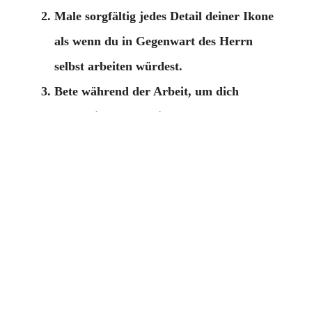
Male sorgfältig jedes Detail deiner Ikone
als wenn du in Gegenwart des Herrn
selbst arbeiten würdest.
Bete während der Arbeit, um dich
körperlich und seelisch zu stärken, das
Jesusgebet, vermeide unnütze Worte und
halte die Stille ein. Bete besonders zum
Herrn, der Gottesgebärerin oder zu dem
Heiligen, dessen Ikone du schreibst.
Wenn du eine Farbe wählen musst, strecke
innerlich deine Hand aus zum Herrn und
frage ihn um seinen Rat.