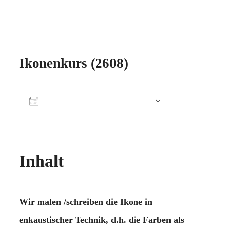
Ikonenkurs (2608)
Zum Kalender hinzufügen
ICS herunterladen
Google Kalender
iCalendar
Office 365
Outlook Live
Inhalt
Wir malen /schreiben die Ikone in
enkaustischer Technik, d.h. die Farben als