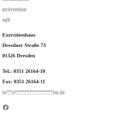
prävention
agb
Exerzitienhaus
Dresdner Straße 73
01326 Dresden
Tel.: 0351 26164-10
Fax: 0351 26164-11
in
**
@
**************
en.de
Facebook