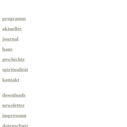
programm
aktuelles
journal
haus
geschichte
spiritualität
kontakt
downloads
newsletter
impressum
datenschutz