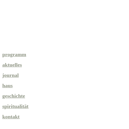
programm
aktuelles
journal
haus
geschichte
spiritualität
kontakt