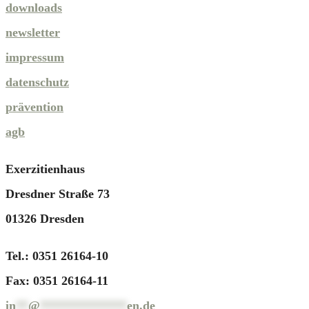
downloads
newsletter
impressum
datenschutz
prävention
agb
Exerzitienhaus
Dresdner Straße 73
01326 Dresden
Tel.: 0351 26164-10
Fax: 0351 26164-11
in
**
@
**************
en.de