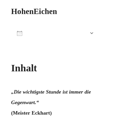
HohenEichen
Zum Kalender hinzufügen
ICS herunterladen
Google Kalender
iCalendar
Office 365
Outlook Live
Inhalt
„Die wichtigste Stunde ist immer die
Gegenwart.“
(Meister Eckhart)