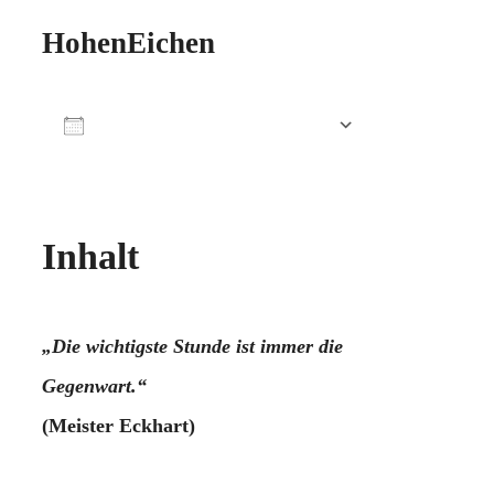
HohenEichen
Zum Kalender hinzufügen
ICS herunterladen
Google Kalender
iCalendar
Office 365
Outlook Live
Inhalt
„Die wichtigste Stunde ist immer die
Gegenwart.“
(Meister Eckhart)