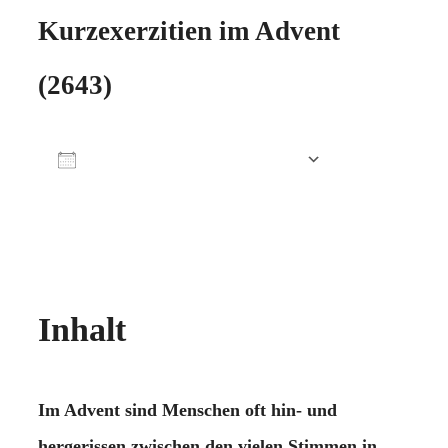
Kurzexerzitien im Advent
(2643)
Zum Kalender hinzufügen
ICS herunterladen
Google Kalender
iCalendar
Office 365
Outlook Live
Inhalt
Im Advent sind Menschen oft hin- und
hergerissen zwischen den vielen Stimmen in