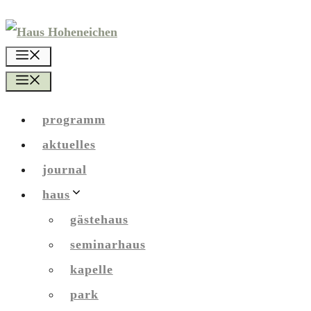
Zum
Inhalt
menü
springen
menü
programm
aktuelles
journal
haus
gästehaus
seminarhaus
kapelle
park