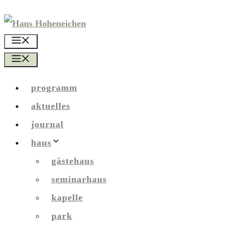
Zum
Inhalt
menü
springen
menü
programm
aktuelles
journal
haus
gästehaus
seminarhaus
kapelle
park