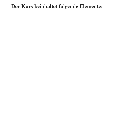
Der Kurs beinhaltet folgende Elemente:
Garten- und Hausarbeit
Zeiten der Stille
Yoga
Hinführung zum Jesusgebet
Information
Kursnummer: 2318
Kosten: 120 €