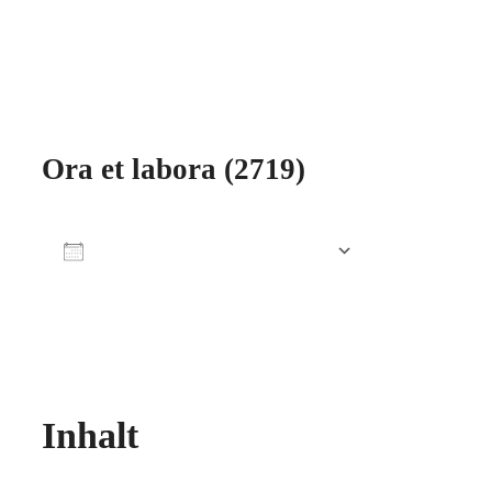
Ora et labora (2719)
Zum Kalender hinzufügen
ICS herunterladen
Google Kalender
iCalendar
Office 365
Outlook Live
Inhalt