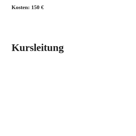
Kosten: 150 €
Kursleitung
Herbert Rieger SJ
Seelsorger, Exerzitienbegleiter, Psychologe