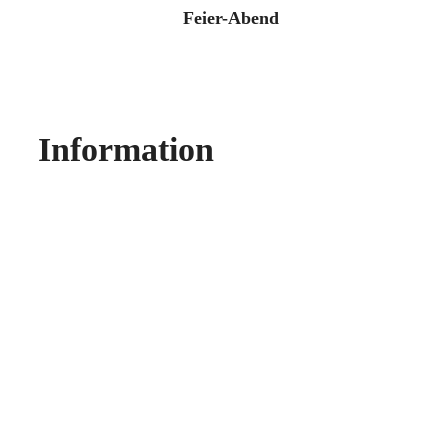
Feier-Abend
Information
Bitte melden Sie sich bis zum 10. Juli 2027 an.
Vielen Dank!
Buchungen
Anrede
*