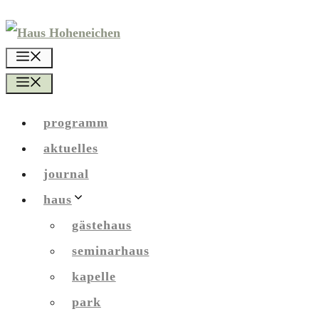
Zum
Inhalt
menü
springen
menü
programm
aktuelles
journal
haus
gästehaus
seminarhaus
kapelle
park